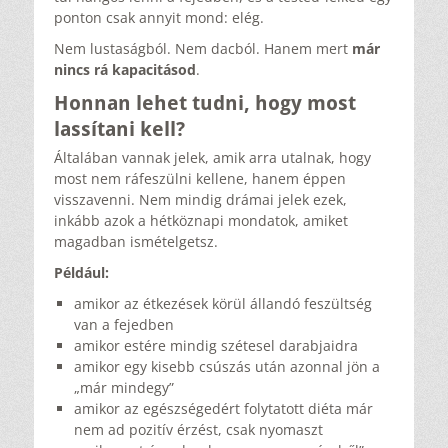
ponton csak annyit mond: elég.
Nem lustaságból. Nem dacból. Hanem mert
már
nincs rá kapacitásod
.
Honnan lehet tudni, hogy most
lassítani kell?
Általában vannak jelek, amik arra utalnak, hogy
most nem ráfeszülni kellene, hanem éppen
visszavenni. Nem mindig drámai jelek ezek,
inkább azok a hétköznapi mondatok, amiket
magadban ismételgetsz.
Például:
amikor az étkezések körül állandó feszültség
van a fejedben
amikor estére mindig szétesel darabjaidra
amikor egy kisebb csúszás után azonnal jön a
„már mindegy”
amikor az egészségedért folytatott diéta már
nem ad pozitív érzést, csak nyomaszt