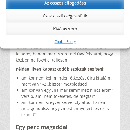
pontosabb úgy mondani: a folytatás képessége –
Az összes elfogadása
sokszor nem belső tűzből születik, hanem abból,
hogy van mibe kapaszkodni akkor is, amikor fáradt
Csak a szükséges sütik
vagy.
Kiválasztom
Ilyenkor nem feltétlenül nagy döntésekre van
szükség. Sokszor pont az segít, ha visszamész a
legkisebb, tartható verzióig. Vagy pár napra
Cookie Policy
átváltasz kímélő üzemmódba. Nem azért, mert
feladod, hanem mert szeretnél úgy folytatni, hogy
közben ne fogyj el teljesen.
Például ilyen kapaszkodók szoktak segíteni:
amikor nem kell minden étkezést újra kitalálni,
mert van 1-2 „biztos” megoldásod
amikor van egy „ha már semmihez nincs erőm”
verzió, ami nem tökéletes, de megtart
amikor nem szégyenkezve folytatod, hanem
arra gondolsz, hogy „most ennyi fért, és ez is
számít”
Egy perc magaddal