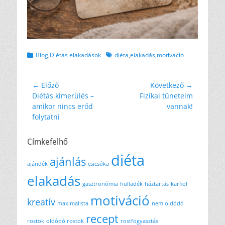
Kategóriák
Címkék
Blog
,
Diétás elakadások
diéta
,
elakadás
,
motiváció
Bejegyzés
← Előző
Következő →
Előző
Következő
Diétás kimerülés –
Fizikai tüneteim
navigáció
bejegyzés
bejegyzés
amikor nincs erőd
vannak!
folytatni
Címkefelhő
diéta
ajánlás
ajándék
csicsóka
elakadás
gasztronómia
hulladék
háztartás
karfiol
motiváció
kreatív
maximalista
nem oldódó
recept
rostok
oldódó rostok
rostfogyasztás