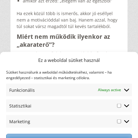
amikor azt érzed: „elegem van az egészből”
Ha ezek közül több is ismerős, akkor jó eséllyel
nem a motivációddal van baj. Hanem azzal, hogy
túl sokat vársz magadtól túl kevés tartalékból.
Miért nem működik ilyenkor az
„akaraterő”?
Mert az akaraterő drága. Energiát kér, figyelmet
Ez a weboldal sütiket használ
kér, döntéseket kér. És ha eleve fáradt vagy, akkor
olyan, mintha egy lemerült telefonnal próbálnál
Sütiket használunk a weboldal működtetéséhez, valamint – ha
egész nap navigálni. Nem az a megoldás, hogy
engedélyezed – statisztikai és marketing célokra.
„használd erősebben”, mert attól nem lesz több
töltöttség.
Funkcionális
Always active
A megoldás ilyenkor sokszor inkább az, hogy
belátod: ha éppen nem lehet tölteni, akkor
Statisztikai
legalább átállsz takarékra. Nem azért, mert
Statiszti
feladod, hanem mert
folytatni szeretnél
.
Marketing
Motiváció ≠ kitartás
Marketi
A motiváció jön-megy. A kitartás – vagy talán