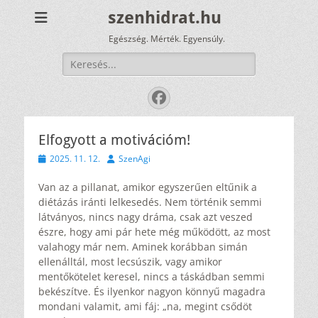
szenhidrat.hu
Egészség. Mérték. Egyensúly.
Keresés:
Facebook
Elfogyott a motivációm!
Közzétéve
Szerző
2025. 11. 12.
SzenAgi
Van az a pillanat, amikor egyszerűen eltűnik a
diétázás iránti lelkesedés. Nem történik semmi
látványos, nincs nagy dráma, csak azt veszed
észre, hogy ami pár hete még működött, az most
valahogy már nem. Aminek korábban simán
ellenálltál, most lecsúszik, vagy amikor
mentőkötelet keresel, nincs a táskádban semmi
bekészítve. És ilyenkor nagyon könnyű magadra
mondani valamit, ami fáj: „na, megint csődöt