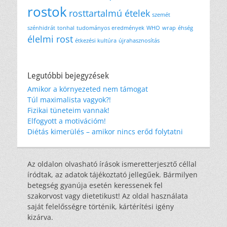
rostok
rosttartalmú ételek
szemét
szénhidrát
tonhal
tudományos eredmények
WHO
wrap
éhség
élelmi rost
étkezési kultúra
újrahasznosítás
Legutóbbi bejegyzések
Amikor a környezeted nem támogat
Túl maximalista vagyok?!
Fizikai tüneteim vannak!
Elfogyott a motivációm!
Diétás kimerülés – amikor nincs erőd folytatni
Az oldalon olvasható írások ismeretterjesztő céllal
íródtak, az adatok tájékoztató jellegűek. Bármilyen
betegség gyanúja esetén keressenek fel
szakorvost vagy dietetikust! Az oldal használata
saját felelősségre történik, kártérítési igény
kizárva.