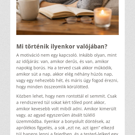
Mi történik ilyenkor valójában?
A motiváció nem egy kapcsoló. Inkább olyan, mint
az időjárás: van, amikor derűs, és van, amikor
napokig borús. Ha a terved csak akkor működik,
amikor süt a nap, akkor elég néhány húzós nap,
vagy egy nehezebb hét, és máris úgy fogod érezni,
hogy minden összeomlik körülötted.
Közben lehet, hogy nem rontottál el semmit. Csak
a rendszered túl sokat kért tőled pont akkor,
amikor kevesebb volt miből adni. Amikor kimerült
vagy, az agyad egyszerűen átvált túlélő
üzemmódba. Ilyenkor a bonyolult döntések, az
aprólékos figyelés, a sok „ezt ne, azt igen” elkezd
túl hangos lenni a fejedben, és a tested-lelked egy