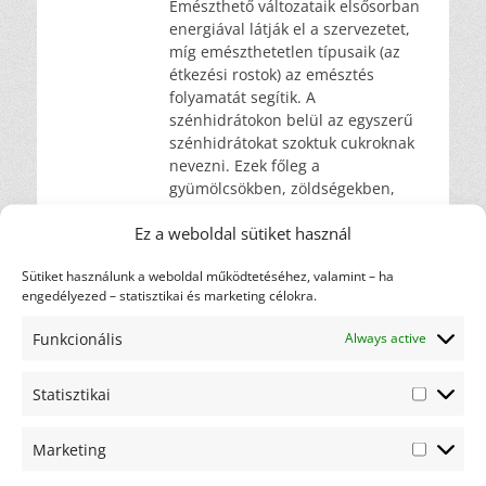
Emészthető változataik elsősorban
energiával látják el a szervezetet,
míg emészthetetlen típusaik (az
étkezési rostok) az emésztés
folyamatát segítik. A
szénhidrátokon belül az egyszerű
szénhidrátokat szoktuk cukroknak
nevezni. Ezek főleg a
gyümölcsökben, zöldségekben,
mézben, cukorrépában,
Ez a weboldal sütiket használ
cukornádban, tejben,
tejtermékekben találhatók meg. Az
Sütiket használunk a weboldal működtetéséhez, valamint – ha
összetett szénhidrátokat
Tovább …
engedélyezed – statisztikai és marketing célokra.
Funkcionális
Always active
Címkefelhő
diéta
ajánlás
Statisztikai
ajándék
csicsóka
Statiszti
elakadás
gasztronómia
hulladék
háztartás
karfiol
Marketing
Marketi
motiváció
kreatív
maximalista
nem oldódó