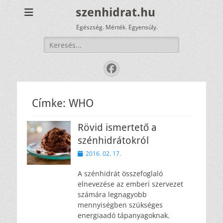
szenhidrat.hu
Egészség. Mérték. Egyensúly.
Keresés:
Facebook
Címke:
WHO
Rövid ismertető a
szénhidrátokról
Közzétéve
2016. 02. 17.
A szénhidrát összefoglaló
elnevezése az emberi szervezet
számára legnagyobb
mennyiségben szükséges
energiaadó tápanyagoknak.