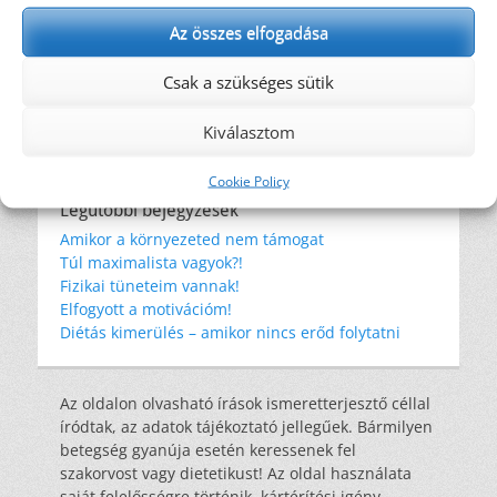
recept
Az összes elfogadása
rostok
oldódó rostok
rostfogyasztás
rostok
rosttartalmú ételek
szemét
Csak a szükséges sütik
szénhidrát
tonhal
tudományos eredmények
WHO
wrap
éhség
élelmi rost
Kiválasztom
étkezési kultúra
újrahasznosítás
Cookie Policy
Legutóbbi bejegyzések
Amikor a környezeted nem támogat
Túl maximalista vagyok?!
Fizikai tüneteim vannak!
Elfogyott a motivációm!
Diétás kimerülés – amikor nincs erőd folytatni
Az oldalon olvasható írások ismeretterjesztő céllal
íródtak, az adatok tájékoztató jellegűek. Bármilyen
betegség gyanúja esetén keressenek fel
szakorvost vagy dietetikust! Az oldal használata
saját felelősségre történik, kártérítési igény