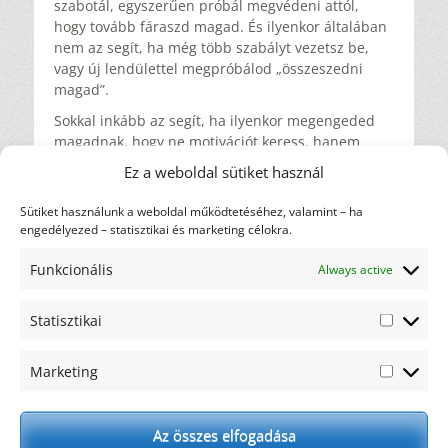
szabotál, egyszerűen próbál megvédeni attól,
hogy tovább fáraszd magad. És ilyenkor általában
nem az segít, ha még több szabályt vezetsz be,
vagy új lendülettel megpróbálod „összeszedni
magad”.
Sokkal inkább az segít, ha ilyenkor megengeded
magadnak, hogy ne motivációt keress, hanem
vegyél egy nagy levegőt. Hogy ne tökéletes napot
Ez a weboldal sütiket használ
akarj, hanem elég jót. Ne egész hetet, hanem csak
a következő lépést. Amikor elfogy a motiváció,
Sütiket használunk a weboldal működtetéséhez, valamint – ha
gyakran nem nagy elhatározásokra van szükség,
engedélyezed – statisztikai és marketing célokra.
hanem arra, hogy visszavegyél az elvárásokból, és
újra emberi méretűre szabd a feladataid.
Funkcionális
Always active
Ilyen napokon az „egész napra” gondolni ijesztő
tud lenni, de egyetlen döntés még belefér. Nem
Statisztikai
Statiszti
azt kell ilyenkor eldönteni, hogyan fog ez működni
hosszú távon, hanem azt, mi az az egy dolog, ami
Marketing
Marketi
most segít.
Ilyenkor elég ennyi is:
Az összes elfogadása
Válassz egy kapaszkodót.
Ma legyen rendben az