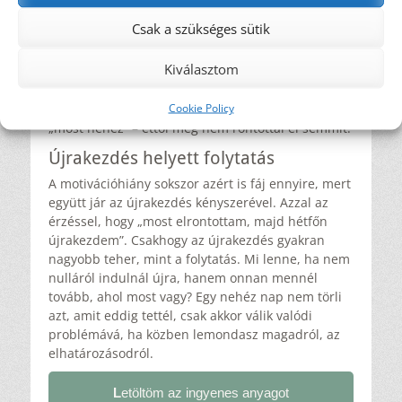
ebéd – valami egyszerű, ami jóllakat.
Csak a szükséges sütik
Gondolkodj folytatásban, ne újrakezdésben.
A
következő étkezésnél vissza lehet állni, nem kell
Kiválasztom
hétfőig várni.
És ma ne bántsd magad fejben.
Cookie Policy
Elég kimondani:
„most nehéz” – ettől még nem rontottál el semmit.
Újrakezdés helyett folytatás
A motivációhiány sokszor azért is fáj ennyire, mert
együtt jár az újrakezdés kényszerével. Azzal az
érzéssel, hogy „most elrontottam, majd hétfőn
újrakezdem”. Csakhogy az újrakezdés gyakran
nagyobb teher, mint a folytatás. Mi lenne, ha nem
nulláról indulnál újra, hanem onnan mennél
tovább, ahol most vagy? Egy nehéz nap nem törli
azt, amit eddig tettél, csak akkor válik valódi
problémává, ha közben lemondasz magadról, az
elhatározásodról.
L
etöltöm az ingyenes anyagot