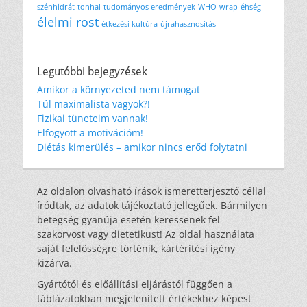
szénhidrát
tonhal
tudományos eredmények
WHO
wrap
éhség
élelmi rost
étkezési kultúra
újrahasznosítás
Legutóbbi bejegyzések
Amikor a környezeted nem támogat
Túl maximalista vagyok?!
Fizikai tüneteim vannak!
Elfogyott a motivációm!
Diétás kimerülés – amikor nincs erőd folytatni
Az oldalon olvasható írások ismeretterjesztő céllal
íródtak, az adatok tájékoztató jellegűek. Bármilyen
betegség gyanúja esetén keressenek fel
szakorvost vagy dietetikust! Az oldal használata
saját felelősségre történik, kártérítési igény
kizárva.
Gyártótól és előállítási eljárástól függően a
táblázatokban megjelenített értékekhez képest