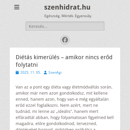
szenhidrat.hu
Egészség. Mérték. Egyensúly.
Keresés:
Facebook
Diétás kimerülés – amikor nincs erőd
folytatni
Közzétéve
Szerző
2025. 11. 05.
SzenAgi
Van az a pont egy diéta vagy életmódváltás során,
amikor már nem azon gondolkodsz, mit kellene
enned, hanem azon, hogy van-e még egyáltalán
erőd ezzel foglalkozni. Nem azért, mert ne
tudnád, mi lenne az „ideális”, hanem mert
elfáradtál abban, hogy folyamatosan figyelned kell
magadra, előre gondolkodnod, tervezned,
döntéseket hoznod, miközben próbálsz a