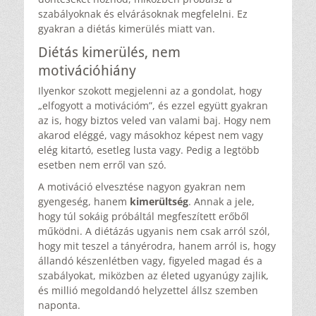
szabályoknak és elvárásoknak megfelelni. Ez
gyakran a diétás kimerülés miatt van.
Diétás kimerülés, nem
motivációhiány
Ilyenkor szokott megjelenni az a gondolat, hogy
„elfogyott a motivációm”, és ezzel együtt gyakran
az is, hogy biztos veled van valami baj. Hogy nem
akarod eléggé, vagy másokhoz képest nem vagy
elég kitartó, esetleg lusta vagy. Pedig a legtöbb
esetben nem erről van szó.
A motiváció elvesztése nagyon gyakran nem
gyengeség, hanem
kimerültség
. Annak a jele,
hogy túl sokáig próbáltál megfeszített erőből
működni. A diétázás ugyanis nem csak arról szól,
hogy mit teszel a tányérodra, hanem arról is, hogy
állandó készenlétben vagy, figyeled magad és a
szabályokat, miközben az életed ugyanúgy zajlik,
és millió megoldandó helyzettel állsz szemben
naponta.