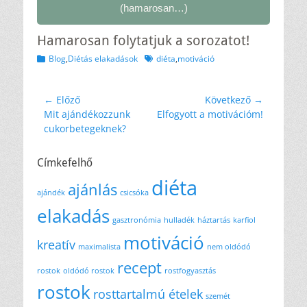
(hamarosan…)
Hamarosan folytatjuk a sorozatot!
Kategóriák
Címkék
Blog
,
Diétás elakadások
diéta
,
motiváció
Bejegyzés
← Előző
Következő →
Előző
Következő
Mit ajándékozzunk
Elfogyott a motivációm!
navigáció
bejegyzés
bejegyzés
cukorbetegeknek?
Címkefelhő
diéta
ajánlás
ajándék
csicsóka
elakadás
gasztronómia
hulladék
háztartás
karfiol
motiváció
kreatív
maximalista
nem oldódó
recept
rostok
oldódó rostok
rostfogyasztás
rostok
rosttartalmú ételek
szemét