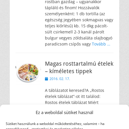
rostban gazdag – ugyanakkor
tápláló és finom! Hozzávalók
személyenként: 1 db tortilla (az
egészség jegyében sokmagvas vagy
teljes kiőrlésű) kb. 15 dkg pácolt-
sült csirkemell 2-3 kanál párolt
bulgur vegyes zöldsaláta olajbogyó
paradicsom csípős vagy
Tovább …
Magas rosttartalmú ételek
– kíméletes tippek
Közzétéve
2016. 02. 17.
A táblázatot keresed?A „Rostos
ételek táblázat”-ot itt találod:
Rostos ételek táblázat Miért
keresünk “rostos ételeket”
Ez a weboldal sütiket használ
valójában? A rostban gazdag
étrendnek számos pozitív hatása
Sütiket használunk a weboldal működtetéséhez, valamint – ha
van. Összefüggésbe hozzák az
engedélyezed – statisztikai és marketing célokra.