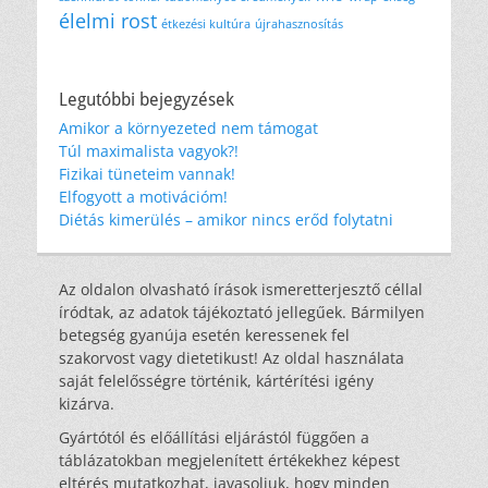
élelmi rost
étkezési kultúra
újrahasznosítás
Legutóbbi bejegyzések
Amikor a környezeted nem támogat
Túl maximalista vagyok?!
Fizikai tüneteim vannak!
Elfogyott a motivációm!
Diétás kimerülés – amikor nincs erőd folytatni
Az oldalon olvasható írások ismeretterjesztő céllal
íródtak, az adatok tájékoztató jellegűek. Bármilyen
betegség gyanúja esetén keressenek fel
szakorvost vagy dietetikust! Az oldal használata
saját felelősségre történik, kártérítési igény
kizárva.
Gyártótól és előállítási eljárástól függően a
táblázatokban megjelenített értékekhez képest
eltérés mutatkozhat, javasoljuk, hogy minden