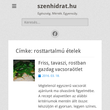
szenhidrat.hu
Egészség. Mérték. Egyensúly.
Keresés:
Facebook
Címke:
rosttartalmú ételek
Friss, tavaszi, rostban
gazdag vacsoraötlet
Közzétéve
2016. 03. 18.
Végtelenül egyszerű vacsorát
ajánlunk ma olvasóink figyelmébe.
A recept alapvetően az alábbi
kritériumok mentén állt össze:
készüljön el gyorsan, legyen színes,