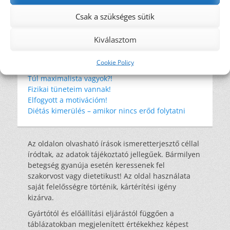
szénhidrát
tonhal
tudományos eredmények
WHO
wrap
éhség
élelmi rost
Csak a szükséges sütik
étkezési kultúra
újrahasznosítás
Kiválasztom
Legutóbbi bejegyzések
Cookie Policy
Amikor a környezeted nem támogat
Túl maximalista vagyok?!
Fizikai tüneteim vannak!
Elfogyott a motivációm!
Diétás kimerülés – amikor nincs erőd folytatni
Az oldalon olvasható írások ismeretterjesztő céllal
íródtak, az adatok tájékoztató jellegűek. Bármilyen
betegség gyanúja esetén keressenek fel
szakorvost vagy dietetikust! Az oldal használata
saját felelősségre történik, kártérítési igény
kizárva.
Gyártótól és előállítási eljárástól függően a
táblázatokban megjelenített értékekhez képest