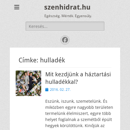
szenhidrat.hu
Egészség. Mérték. Egyensúly.
Keresés:
Facebook
Címke:
hulladék
Mit kezdjünk a háztartási
hulladékkal?
Közzétéve
2016. 02. 27.
Eszünk, iszunk, szemetelünk. És
miközben egyre nagyobb területen
termelünk élelmiszert, egyre több
helyet foglalnak a szemétből épült
hegyek körülöttünk. Kinőjük az