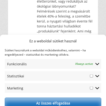
életterünket, vagy redukáljuk az
ökológiai lábnyomunkat?
Felmérések szerint a megvásárolt
ételek 40%-a felesleg, a szemétbe
kerül, a nyugati világban évente fél
tonna háztartási hulladékot
„produkálunk” fejenként. Ami még
arcpirítóbb eredmény, hogy a
Ez a weboldal sütiket használ
gazdagabb országokban
Tovább …
Sütiket használunk a weboldal működtetéséhez, valamint – ha
engedélyezed – statisztikai és marketing célokra.
Címkefelhő
diéta
Funkcionális
Always active
ajánlás
ajándék
csicsóka
elakadás
Statisztikai
gasztronómia
hulladék
háztartás
karfiol
Statiszti
motiváció
kreatív
maximalista
nem oldódó
Marketing
Marketi
recept
rostok
oldódó rostok
rostfogyasztás
rostok
rosttartalmú ételek
Az összes elfogadása
szemét