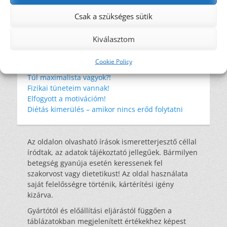
szénhidrát
tonhal
tudományos eredmények
WHO
wrap
éhség
élelmi rost
Csak a szükséges sütik
étkezési kultúra
újrahasznosítás
Kiválasztom
Legutóbbi bejegyzések
Cookie Policy
Amikor a környezeted nem támogat
Túl maximalista vagyok?!
Fizikai tüneteim vannak!
Elfogyott a motivációm!
Diétás kimerülés – amikor nincs erőd folytatni
Az oldalon olvasható írások ismeretterjesztő céllal
íródtak, az adatok tájékoztató jellegűek. Bármilyen
betegség gyanúja esetén keressenek fel
szakorvost vagy dietetikust! Az oldal használata
saját felelősségre történik, kártérítési igény
kizárva.
Gyártótól és előállítási eljárástól függően a
táblázatokban megjelenített értékekhez képest