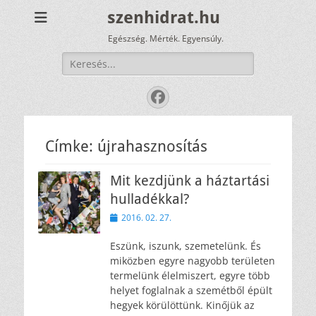
szenhidrat.hu
Egészség. Mérték. Egyensúly.
Keresés:
Facebook
Címke:
újrahasznosítás
Mit kezdjünk a háztartási
hulladékkal?
Közzétéve
2016. 02. 27.
Eszünk, iszunk, szemetelünk. És
miközben egyre nagyobb területen
termelünk élelmiszert, egyre több
helyet foglalnak a szemétből épült
hegyek körülöttünk. Kinőjük az