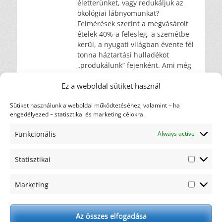
életterünket, vagy redukáljuk az
ökológiai lábnyomunkat?
Felmérések szerint a megvásárolt
ételek 40%-a felesleg, a szemétbe
kerül, a nyugati világban évente fél
tonna háztartási hulladékot
„produkálunk” fejenként. Ami még
arcpirítóbb eredmény, hogy a
Ez a weboldal sütiket használ
gazdagabb országokban
Tovább …
Sütiket használunk a weboldal működtetéséhez, valamint – ha
engedélyezed – statisztikai és marketing célokra.
Címkefelhő
diéta
Funkcionális
Always active
ajánlás
ajándék
csicsóka
elakadás
Statisztikai
gasztronómia
hulladék
háztartás
karfiol
Statiszti
motiváció
kreatív
maximalista
nem oldódó
Marketing
Marketi
recept
rostok
oldódó rostok
rostfogyasztás
rostok
rosttartalmú ételek
Az összes elfogadása
szemét