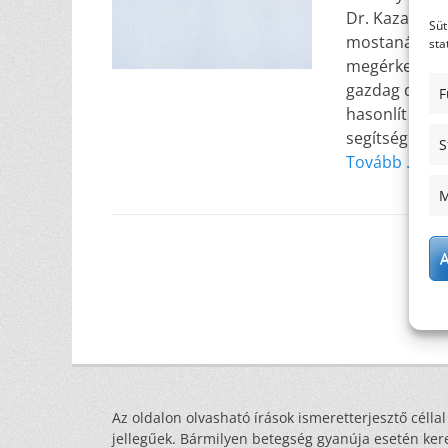
Dr. Kazai Ani
Süt
mostanában pu
sta
megérkeztek a
gazdag diétá
F
hasonlít az e
segítségével.
S
Tovább …
M
A
Az oldalon olvasható írások ismeretterjesztő céllal
jellegűek. Bármilyen betegség gyanúja esetén ker