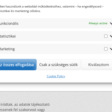
ta, a külföldi szaklapok rosttudománnyal kapcsolatos,
iket használunk a weboldal működtetéséhez, valamint – ha engedélyezed –
blikált eredményeiből. Az orvosi kutatások világába is
tisztikai és marketing célokra.
z „okos megoldások”! A rostban szegény, illetve rostban
k hatását vizsgálták disznók bélrendszerében (ami nagyban
unkcionális
Always active
mberi emésztőrendszerre) egy ún. „okostabletta”
 Eredményeik alapján az alacsony rosttartalmú diétát
tatisztikai
St
arketing
Ma
z összes elfogadása
Csak a szükséges sütik
Kiválasztom
Cookie Policy
 íródtak, az adatok tájékoztató
essenek fel szakorvost vagy