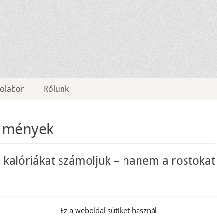
olabor
Rólunk
dmények
 kalóriákat számoljuk – hanem a rostokat
Ez a weboldal sütiket használ
n hasznos és megfontolandó újdonságot gyűjtött össze