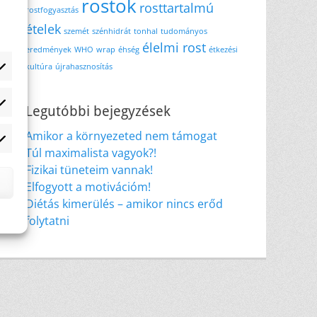
rostok
rosttartalmú
rostfogyasztás
ételek
szemét
szénhidrát
tonhal
tudományos
élelmi rost
eredmények
WHO
wrap
éhség
étkezési
kultúra
újrahasznosítás
atisztikai
Legutóbbi bejegyzések
Amikor a környezeted nem támogat
rketing
Túl maximalista vagyok?!
Fizikai tüneteim vannak!
Elfogyott a motivációm!
Diétás kimerülés – amikor nincs erőd
folytatni