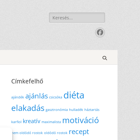
Keresés:
Facebook
Search
Címkefelhő
diéta
ajánlás
ajándék
csicsóka
elakadás
gasztronómia
hulladék
háztartás
motiváció
kreatív
karfiol
maximalista
recept
nem oldódó rostok
oldódó rostok