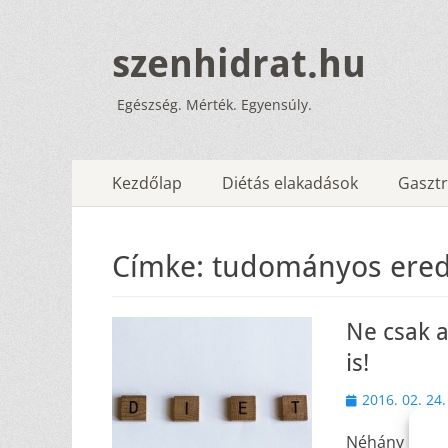
szenhidrat.hu
Egészség. Mérték. Egyensúly.
Elsődleges
Tovább
Kezdőlap
Diétás elakadások
Gasztr
a
menü
tartalomhoz
Címke:
tudományos ere
Ne csak a
is!
Közzétéve
2016. 02. 24.
Néhány nagyo