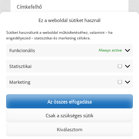
Címkefelhő
diéta
ajánlás
Ez a weboldal sütiket használ
ajándék
csicsóka
elakadás
Sütiket használunk a weboldal működtetéséhez, valamint – ha
gasztronómia
hulladék
háztartás
karfiol
engedélyezed – statisztikai és marketing célokra.
motiváció
kreatív
maximalista
nem oldódó
Funkcionális
Always active
recept
rostok
oldódó rostok
rostfogyasztás
rostok
rosttartalmú ételek
Statisztikai
szemét
Statiszti
szénhidrát
tonhal
tudományos eredmények
WHO
wrap
éhség
élelmi rost
Marketing
étkezési kultúra
újrahasznosítás
Marketi
Az összes elfogadása
Legutóbbi bejegyzések
Amikor a környezeted nem támogat
Csak a szükséges sütik
Túl maximalista vagyok?!
Fizikai tüneteim vannak!
Kiválasztom
Elfogyott a motivációm!
Diétás kimerülés – amikor nincs erőd folytatni