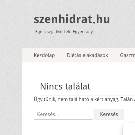
szenhidrat.hu
Egészség. Mérték. Egyensúly.
Elsődleges
Tovább
Kezdőlap
Diétás elakadások
Gasztr
a
menü
tartalomhoz
Nincs találat
Úgy tűnik, nem található a kért anyag. Talán 
Keresés: