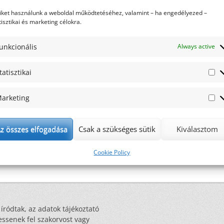
iket használunk a weboldal működtetéséhez, valamint – ha engedélyezed –
tisztikai és marketing célokra.
unkcionális
Always active
tatisztikai
St
arketing
Ma
z összes elfogadása
Csak a szükséges sütik
Kiválasztom
Cookie Policy
 íródtak, az adatok tájékoztató
essenek fel szakorvost vagy