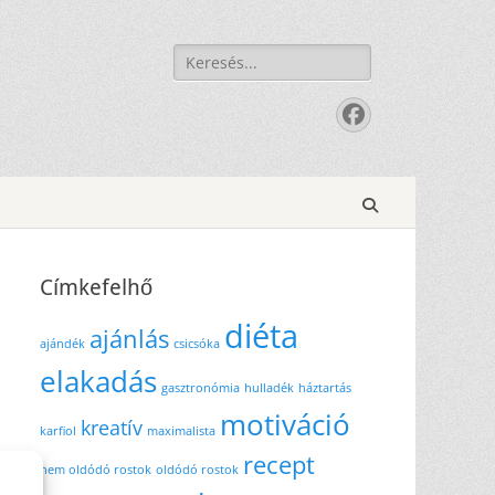
Keresés:
Facebook
Search
Címkefelhő
diéta
ajánlás
ajándék
csicsóka
elakadás
gasztronómia
hulladék
háztartás
motiváció
kreatív
karfiol
maximalista
recept
nem oldódó rostok
oldódó rostok