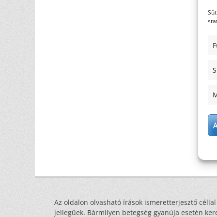
Süt
sta
F
S
M
A
Az oldalon olvasható írások ismeretterjesztő céllal
jellegűek. Bármilyen betegség gyanúja esetén ker