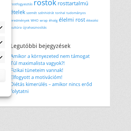
rostok
rosttartalmú
rostfogyasztás
ételek
szemét
szénhidrát
tonhal
tudományos
élelmi rost
eredmények
WHO
wrap
éhség
étkezési
kultúra
újrahasznosítás
atisztikai
Legutóbbi bejegyzések
Amikor a környezeted nem támogat
rketing
Túl maximalista vagyok?!
Fizikai tüneteim vannak!
Elfogyott a motivációm!
Diétás kimerülés – amikor nincs erőd
folytatni