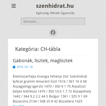
szenhidrat.hu
Egészség. Mérték. Egyensúly.
Keresés:
Facebook
Kategória:
CH-tábla
Gabonák, lisztek, maglisztek
Közzétéve
2016. 02. 18.
Élelmiszerfajta Energia Fehérje Zsír Szénhidrát
kj/kcal gramm Amaránt liszt 1516 / 361 16 4 58
Árpagyöngy (gersli) 1470 / 350 9 1 75 Árpaliszt
(teljes kiőrlésű) 1470 / 350 10.6 1.7 72 Árpapehely
1442 / 344 9.2 2.2 44.5 Bulgur 1361 / 325 9 1 69
Búzacsíra 2134 / 508 25 8 42 Búzadara 1423