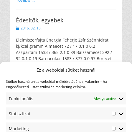
Tovább …
Édesítők, egyebek
Közzétéve
2016. 02. 18.
Élelmiszerfajta Energia Fehérje Zsír Szénhidrát
kj/kcal gramm Almaecet 72 / 17 0.1 0 0.2
Aszpartám 1533 / 365 2.1 0 89 Balzsamecet 392 /
92 0.1 0 19 Barnacukor 1583 / 377 0 0 97 Borecet
79 / 19 0.4 0 0.6 Canderel édesítőpor (1 teásk.)
Ez a weboldal sütiket használ
16.8 / 2 0 0 0.5 Canderel édesítőtabletta (1
Tovább
…
Sütiket használunk a weboldal működtetéséhez, valamint – ha
engedélyezed – statisztikai és marketing célokra.
Bejegyzés
Újabb cikkek
→
Funkcionális
Always active
navigáció
Címkefelhő
Statisztikai
diéta
Statiszti
ajánlás
ajándék
csicsóka
Marketing
elakadás
Marketi