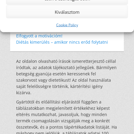
Legutóbbi bejegyzések
Kiválasztom
Amikor a környezeted nem támogat
Túl maximalista vagyok?!
Cookie Policy
Fizikai tüneteim vannak!
Elfogyott a motivációm!
Diétás kimerülés – amikor nincs erőd folytatni
Az oldalon olvasható írások ismeretterjesztő céllal
íródtak, az adatok tájékoztató jellegűek. Bármilyen
betegség gyanúja esetén keressenek fel
szakorvost vagy dietetikust! Az oldal használata
saját felelősségre történik, kártérítési igény
kizárva.
Gyártótól és előállítási eljárástól függően a
táblázatokban megjelenített értékekhez képest
eltérés mutatkozhat, javasoljuk, hogy minden
termék csomagolásán vizsgálják meg a konkrét
összetevők, és a pontos tápértékadatok listáját. Ha
máshogy nem jelöljük, a táblázatok adatai 100