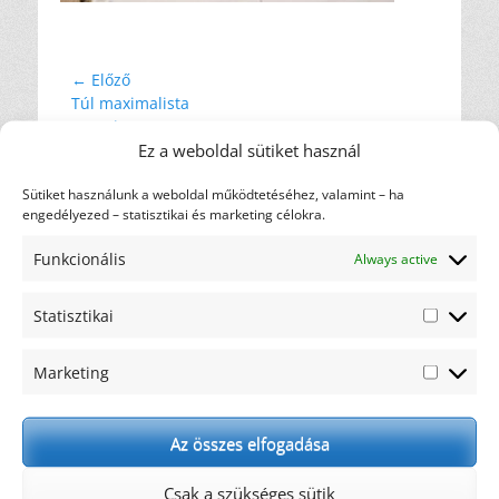
Bejegyzés
← Előző
Előző
Túl maximalista
navigáció
bejegyzés
vagyok?!
Ez a weboldal sütiket használ
Címkefelhő
Sütiket használunk a weboldal működtetéséhez, valamint – ha
diéta
engedélyezed – statisztikai és marketing célokra.
ajánlás
ajándék
csicsóka
Funkcionális
elakadás
Always active
gasztronómia
hulladék
háztartás
karfiol
motiváció
kreatív
Statisztikai
maximalista
nem oldódó
Statiszti
recept
rostok
oldódó rostok
rostfogyasztás
Marketing
rostok
Marketi
rosttartalmú ételek
szemét
szénhidrát
tonhal
tudományos eredmények
WHO
wrap
éhség
Az összes elfogadása
élelmi rost
étkezési kultúra
újrahasznosítás
Csak a szükséges sütik