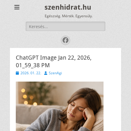
szenhidrat.hu
Egészség. Mérték. Egyensúly.
Keresés:
Facebook
ChatGPT Image Jan 22, 2026,
01_59_38 PM
Közzétéve
Szerző
2026. 01. 22.
SzenAgi