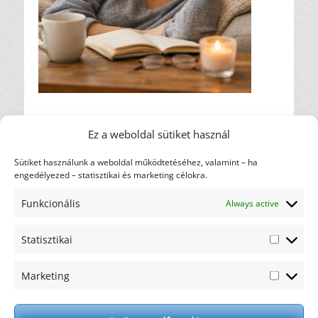
Ez a weboldal sütiket használ
Bejegyzés
← Előző
Előző
Elfogyott a motivációm!
navigáció
Sütiket használunk a weboldal működtetéséhez, valamint – ha
bejegyzés
engedélyezed – statisztikai és marketing célokra.
Címkefelhő
Funkcionális
Always active
diéta
ajánlás
ajándék
csicsóka
Statisztikai
elakadás
Statiszti
gasztronómia
hulladék
háztartás
karfiol
motiváció
Marketing
kreatív
maximalista
nem oldódó
Marketi
recept
rostok
oldódó rostok
rostfogyasztás