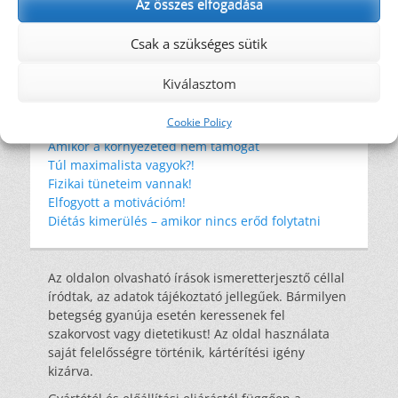
Az összes elfogadása
rostok
rosttartalmú ételek
szemét
szénhidrát
tonhal
tudományos eredmények
WHO
wrap
éhség
Csak a szükséges sütik
élelmi rost
étkezési kultúra
újrahasznosítás
Kiválasztom
Cookie Policy
Legutóbbi bejegyzések
Amikor a környezeted nem támogat
Túl maximalista vagyok?!
Fizikai tüneteim vannak!
Elfogyott a motivációm!
Diétás kimerülés – amikor nincs erőd folytatni
Az oldalon olvasható írások ismeretterjesztő céllal
íródtak, az adatok tájékoztató jellegűek. Bármilyen
betegség gyanúja esetén keressenek fel
szakorvost vagy dietetikust! Az oldal használata
saját felelősségre történik, kártérítési igény
kizárva.