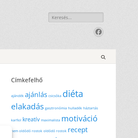
Keresés:
Facebook
Search
Címkefelhő
diéta
ajánlás
ajándék
csicsóka
elakadás
gasztronómia
hulladék
háztartás
motiváció
kreatív
karfiol
maximalista
recept
nem oldódó rostok
oldódó rostok