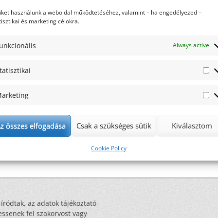
iket használunk a weboldal működtetéséhez, valamint – ha engedélyezed –
tisztikai és marketing célokra.
unkcionális
Always active
tatisztikai
St
arketing
Ma
at?
z összes elfogadása
Csak a szükséges sütik
Kiválasztom
Cookie Policy
 íródtak, az adatok tájékoztató
essenek fel szakorvost vagy