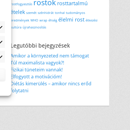
rostok
rosttartalmú
rostfogyasztás
ételek
szemét
szénhidrát
tonhal
tudományos
élelmi rost
eredmények
WHO
wrap
éhség
étkezési
kultúra
újrahasznosítás
atisztikai
Legutóbbi bejegyzések
Amikor a környezeted nem támogat
rketing
Túl maximalista vagyok?!
Fizikai tüneteim vannak!
Elfogyott a motivációm!
Diétás kimerülés – amikor nincs erőd
folytatni