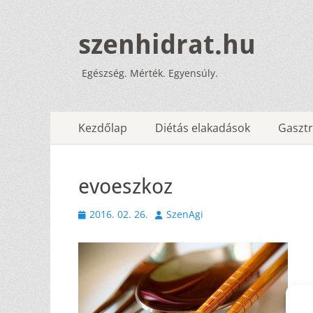
szenhidrat.hu
Egészség. Mérték. Egyensúly.
Elsődleges
Tovább
Kezdőlap
Diétás elakadások
Gasztr
a
menü
tartalomhoz
evoeszkoz
Közzétéve
Szerző
2016. 02. 26.
SzenAgi