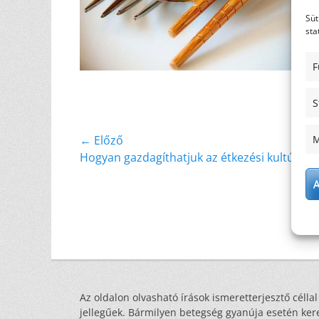
Süt
sta
F
S
Bejegyzés
M
← Előző
Előző
Hogyan gazdagíthatjuk az étkezési kultúránk
navigáció
bejegyzés
A
Az oldalon olvasható írások ismeretterjesztő céllal
jellegűek. Bármilyen betegség gyanúja esetén ker