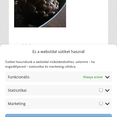
Bejegyzés
← Előző
Előző
Magas rosttartalmú
Ez a weboldal sütiket használ
navigáció
bejegyzés
ételek – kíméletes
Sütiket használunk a weboldal működtetéséhez, valamint – ha
tippek
engedélyezed – statisztikai és marketing célokra.
Címkefelhő
Funkcionális
Always active
diéta
ajánlás
ajándék
csicsóka
Statisztikai
Statiszti
elakadás
gasztronómia
hulladék
háztartás
karfiol
motiváció
Marketing
kreatív
Marketi
maximalista
nem oldódó
recept
rostok
oldódó rostok
rostfogyasztás