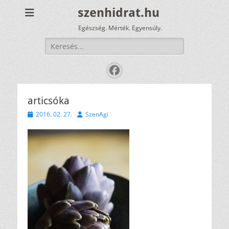
szenhidrat.hu
Egészség. Mérték. Egyensúly.
Keresés:
Facebook
articsóka
Közzétéve
Szerző
2016. 02. 27.
SzenAgi