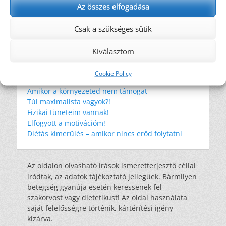
Az összes elfogadása
rostok
rosttartalmú ételek
szemét
Csak a szükséges sütik
szénhidrát
tonhal
tudományos eredmények
WHO
wrap
éhség
élelmi rost
étkezési kultúra
újrahasznosítás
Kiválasztom
Cookie Policy
Legutóbbi bejegyzések
Amikor a környezeted nem támogat
Túl maximalista vagyok?!
Fizikai tüneteim vannak!
Elfogyott a motivációm!
Diétás kimerülés – amikor nincs erőd folytatni
Az oldalon olvasható írások ismeretterjesztő céllal
íródtak, az adatok tájékoztató jellegűek. Bármilyen
betegség gyanúja esetén keressenek fel
szakorvost vagy dietetikust! Az oldal használata
saját felelősségre történik, kártérítési igény
kizárva.