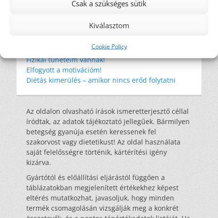
Csak a szükséges sütik
Kiválasztom
Legutóbbi bejegyzések
Amikor a környezeted nem támogat
Cookie Policy
Túl maximalista vagyok?!
Fizikai tüneteim vannak!
Elfogyott a motivációm!
Diétás kimerülés – amikor nincs erőd folytatni
Az oldalon olvasható írások ismeretterjesztő céllal
íródtak, az adatok tájékoztató jellegűek. Bármilyen
betegség gyanúja esetén keressenek fel
szakorvost vagy dietetikust! Az oldal használata
saját felelősségre történik, kártérítési igény
kizárva.
Gyártótól és előállítási eljárástól függően a
táblázatokban megjelenített értékekhez képest
eltérés mutatkozhat, javasoljuk, hogy minden
termék csomagolásán vizsgálják meg a konkrét