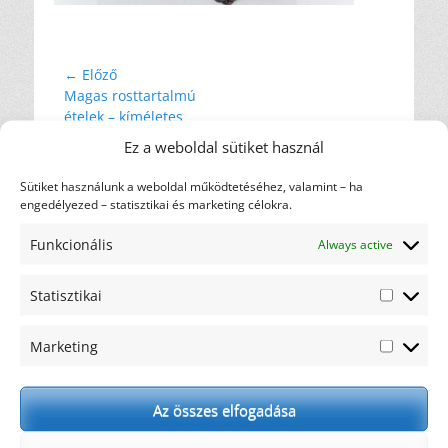
Bejegyzés
← Előző
Előző
Magas rosttartalmú
navigáció
bejegyzés
ételek – kíméletes
tippek
Ez a weboldal sütiket használ
Sütiket használunk a weboldal működtetéséhez, valamint – ha
Címkefelhő
engedélyezed – statisztikai és marketing célokra.
diéta
ajánlás
ajándék
csicsóka
Funkcionális
Always active
elakadás
gasztronómia
hulladék
háztartás
karfiol
Statisztikai
motiváció
kreatív
Statiszti
maximalista
nem oldódó
recept
Marketing
rostok
oldódó rostok
rostfogyasztás
Marketi
rostok
rosttartalmú ételek
szemét
Az összes elfogadása
szénhidrát
tonhal
tudományos eredmények
WHO
wrap
éhség
élelmi rost
étkezési kultúra
újrahasznosítás