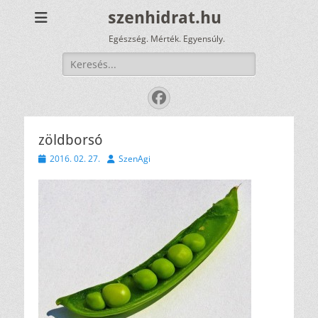
szenhidrat.hu
Egészség. Mérték. Egyensúly.
Keresés:
Facebook
zöldborsó
Közzétéve
Szerző
2016. 02. 27.
SzenAgi