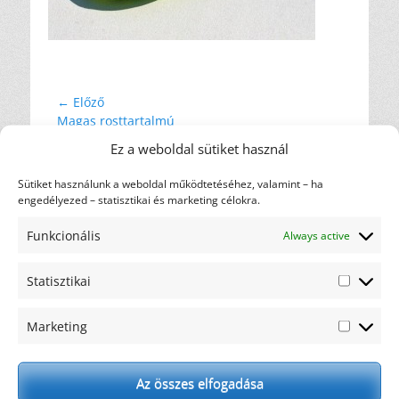
Bejegyzés
← Előző
Előző
Magas rosttartalmú
navigáció
bejegyzés
ételek – kíméletes
Ez a weboldal sütiket használ
tippek
Sütiket használunk a weboldal működtetéséhez, valamint – ha
engedélyezed – statisztikai és marketing célokra.
Címkefelhő
diéta
ajánlás
Funkcionális
Always active
ajándék
csicsóka
elakadás
gasztronómia
hulladék
háztartás
karfiol
Statisztikai
Statiszti
motiváció
kreatív
maximalista
nem oldódó
Marketing
recept
Marketi
rostok
oldódó rostok
rostfogyasztás
rostok
rosttartalmú ételek
szemét
Az összes elfogadása