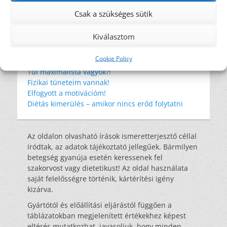
szénhidrát
tonhal
tudományos eredmények
WHO
wrap
éhség
élelmi rost
Csak a szükséges sütik
étkezési kultúra
újrahasznosítás
Kiválasztom
Legutóbbi bejegyzések
Cookie Policy
Amikor a környezeted nem támogat
Túl maximalista vagyok?!
Fizikai tüneteim vannak!
Elfogyott a motivációm!
Diétás kimerülés – amikor nincs erőd folytatni
Az oldalon olvasható írások ismeretterjesztő céllal
íródtak, az adatok tájékoztató jellegűek. Bármilyen
betegség gyanúja esetén keressenek fel
szakorvost vagy dietetikust! Az oldal használata
saját felelősségre történik, kártérítési igény
kizárva.
Gyártótól és előállítási eljárástól függően a
táblázatokban megjelenített értékekhez képest
eltérés mutatkozhat, javasoljuk, hogy minden