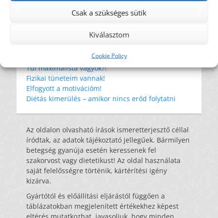
élelmi rost
Csak a szükséges sütik
étkezési kultúra
újrahasznosítás
Kiválasztom
Legutóbbi bejegyzések
Cookie Policy
Amikor a környezeted nem támogat
Túl maximalista vagyok?!
Fizikai tüneteim vannak!
Elfogyott a motivációm!
Diétás kimerülés – amikor nincs erőd folytatni
Az oldalon olvasható írások ismeretterjesztő céllal
íródtak, az adatok tájékoztató jellegűek. Bármilyen
betegség gyanúja esetén keressenek fel
szakorvost vagy dietetikust! Az oldal használata
saját felelősségre történik, kártérítési igény
kizárva.
Gyártótól és előállítási eljárástól függően a
táblázatokban megjelenített értékekhez képest
eltérés mutatkozhat, javasoljuk, hogy minden