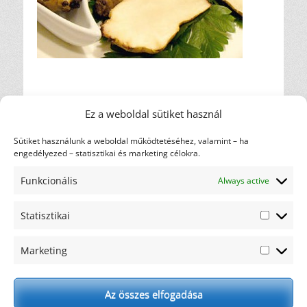
Bejegyzés
← Előző
Ez a weboldal sütiket használ
Előző
Csicsóka-püré
navigáció
bejegyzés
Sütiket használunk a weboldal működtetéséhez, valamint – ha
engedélyezed – statisztikai és marketing célokra.
Címkefelhő
diéta
ajánlás
Funkcionális
Always active
ajándék
csicsóka
elakadás
gasztronómia
hulladék
háztartás
karfiol
Statisztikai
Statiszti
motiváció
kreatív
maximalista
nem oldódó
Marketing
recept
Marketi
rostok
oldódó rostok
rostfogyasztás
rostok
rosttartalmú ételek
szemét
Az összes elfogadása
szénhidrát
tonhal
tudományos eredmények
WHO
wrap
éhség