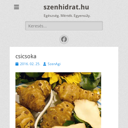
szenhidrat.hu
Egészség. Mérték. Egyensúly.
Keresés:
Facebook
csicsoka
Közzétéve
Szerző
2016. 02. 25.
SzenAgi